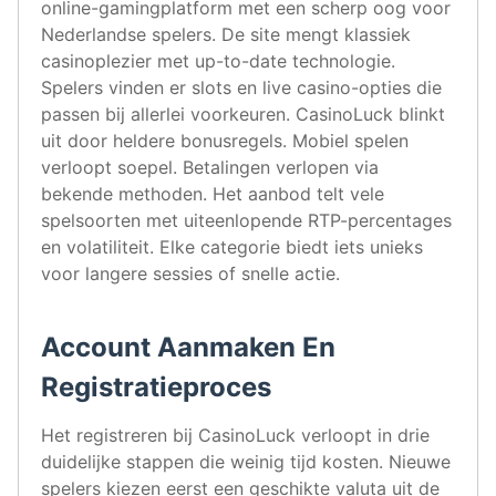
online-gamingplatform met een scherp oog voor
Nederlandse spelers. De site mengt klassiek
casinoplezier met up-to-date technologie.
Spelers vinden er slots en live casino-opties die
passen bij allerlei voorkeuren. CasinoLuck blinkt
uit door heldere bonusregels. Mobiel spelen
verloopt soepel. Betalingen verlopen via
bekende methoden. Het aanbod telt vele
spelsoorten met uiteenlopende RTP-percentages
en volatiliteit. Elke categorie biedt iets unieks
voor langere sessies of snelle actie.
Account Aanmaken En
Registratieproces
Het registreren bij CasinoLuck verloopt in drie
duidelijke stappen die weinig tijd kosten. Nieuwe
spelers kiezen eerst een geschikte valuta uit de