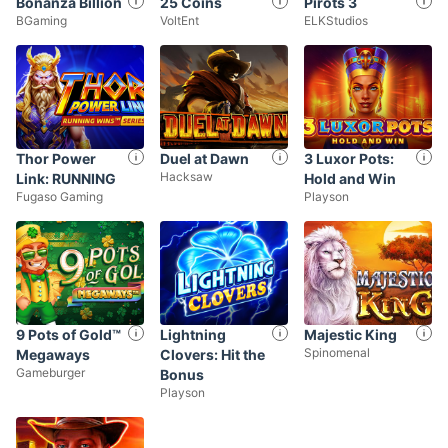
Bonanza Billion
25 Coins
Pirots 3
BGaming
VoltEnt
ELKStudios
Thor Power
Duel at Dawn
3 Luxor Pots:
Hacksaw
Link: RUNNING
Hold and Win
Fugaso Gaming
Playson
9 Pots of Gold™
Lightning
Majestic King
Spinomenal
Megaways
Clovers: Hit the
Gameburger
Bonus
Playson