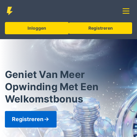
Inloggen
Registreren
Geniet Van Meer
Opwinding Met Een
Welkomstbonus
Registreren