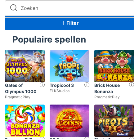
Filter
Populaire spellen
Gates of
Tropicool 3
Brick House
ELKStudios
Olympus 1000
Bonanza
PragmaticPlay
PragmaticPlay