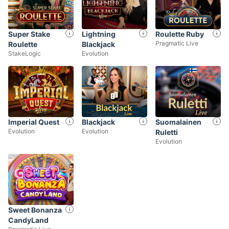
Super Stake
Lightning
Roulette Ruby
Pragmatic Live
Roulette
Blackjack
StakeLogic
Evolution
Imperial Quest
Blackjack
Suomalainen
Evolution
Evolution
Ruletti
Evolution
Sweet Bonanza
CandyLand