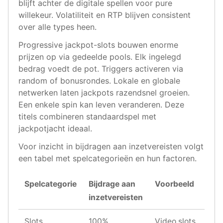
blijft achter de digitale spellen voor pure
willekeur. Volatiliteit en RTP blijven consistent
over alle types heen.
Progressive jackpot-slots bouwen enorme
prijzen op via gedeelde pools. Elk ingelegd
bedrag voedt de pot. Triggers activeren via
random of bonusrondes. Lokale en globale
netwerken laten jackpots razendsnel groeien.
Een enkele spin kan leven veranderen. Deze
titels combineren standaardspel met
jackpotjacht ideaal.
Voor inzicht in bijdragen aan inzetvereisten volgt
een tabel met spelcategorieën en hun factoren.
Spelcategorie
Bijdrage aan
Voorbeeld
inzetvereisten
Slots
100%
Video slots