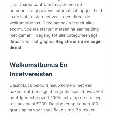
lijst. Daarna controleren systemen de
persoonlijke gegevens automatisch op juistheid.
In de laatste stap activeert men direct de
welkomstbonus. Deze aanpak versnelt alles
enorm. Spelers starten meteen na aanmelding
met gamen. Toegang tot alle categorieën ligt
direct voor het grijpen.
Registreer nu en begin
direct.
Welkomstbonus En
Inzetvereisten
CasinoLuck beloont nieuwkomers met een
pakket dat bonusgeld en gratis spins bevat. Het
hoofdgedeelte geeft 100% extra op de storting
tot maximaal €200. Daarbovenop komen 100
gratis spins voor specifieke slots. Zo rekken