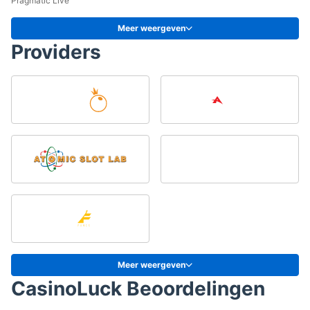
Pragmatic Live
Meer weergeven
Providers
Meer weergeven
CasinoLuck Beoordelingen