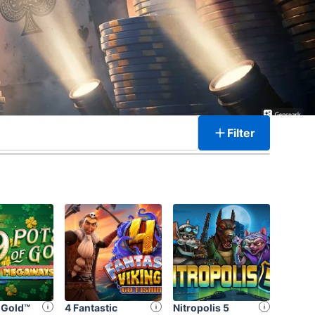
Filter
f Gold™
4 Fantastic
Nitropolis 5