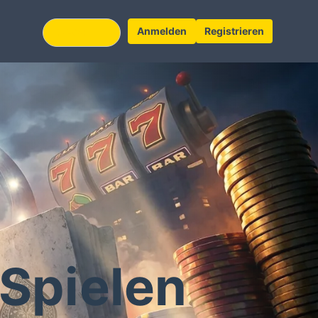
Anmelden
Registrieren
DE-CH
m
Spielen