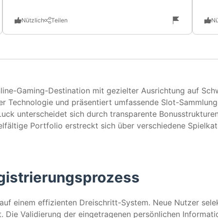
Nützlich
Teilen
Nü
line-Gaming-Destination mit gezielter Ausrichtung auf Schwe
er Technologie und präsentiert umfassende Slot-Sammlung
Luck unterscheidet sich durch transparente Bonusstrukturen
fältige Portfolio erstreckt sich über verschiedene Spielka
gistrierungsprozess
uf einem effizienten Dreischritt-System. Neue Nutzer sele
ie Validierung der eingetragenen persönlichen Informatio