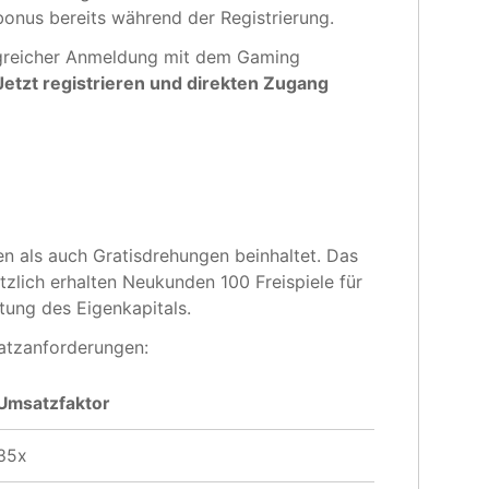
bonus bereits während der Registrierung.
olgreicher Anmeldung mit dem Gaming
Jetzt registrieren und direkten Zugang
n als auch Gratisdrehungen beinhaltet. Das
lich erhalten Neukunden 100 Freispiele für
tung des Eigenkapitals.
satzanforderungen:
Umsatzfaktor
35x