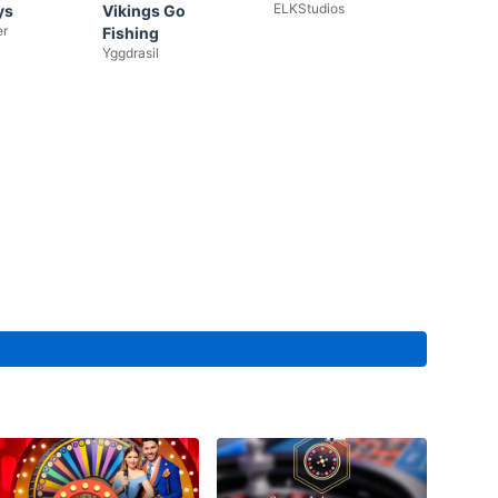
ELKStudios
ys
Vikings Go
er
Fishing
Yggdrasil