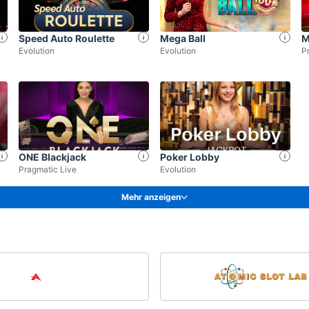
Speed Auto Roulette
Mega Ball
M
Evolution
Evolution
P
ONE Blackjack
Poker Lobby
Pragmatic Live
Evolution
Mehr anzeigen