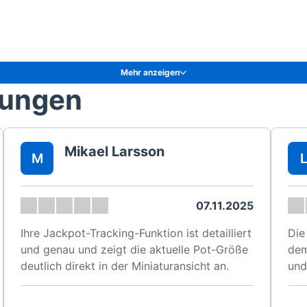
Mehr anzeigen
tungen
Mikael Larsson
M
07.11.2025
Ihre Jackpot-Tracking-Funktion ist detailliert
Die
und genau und zeigt die aktuelle Pot-Größe
dem
deutlich direkt in der Miniaturansicht an.
und