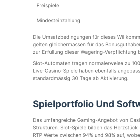
Freispiele
Mindesteinzahlung
Die Umsatzbedingungen für dieses Willkomme
gelten gleichermassen für das Bonusguthaben
zur Erfüllung dieser Wagering-Verpflichtung b
Slot-Automaten tragen normalerweise zu 100%
Live-Casino-Spiele haben ebenfalls angepass
standardmässig 30 Tage ab Aktivierung.
Spielportfolio Und Sof
Das umfangreiche Gaming-Angebot von Casino
Strukturen. Slot-Spiele bilden das Herzstück
RTP-Werte zwischen 94% und 98% auf, wobei die