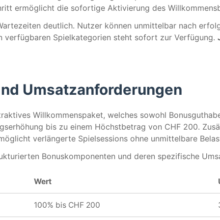
ritt ermöglicht die sofortige Aktivierung des Willkommens
Wartezeiten deutlich. Nutzer können unmittelbar nach erf
n verfügbaren Spielkategorien steht sofort zur Verfügung.
nd Umsatzanforderungen
ttraktives Willkommenspaket, welches sowohl Bonusguthabe
gserhöhung bis zu einem Höchstbetrag von CHF 200. Zusätz
möglicht verlängerte Spielsessions ohne unmittelbare Belas
strukturierten Bonuskomponenten und deren spezifische Um
Wert
100% bis CHF 200