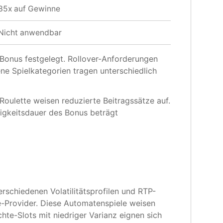
35x auf Gewinne
Nicht anwendbar
Bonus festgelegt. Rollover-Anforderungen
e Spielkategorien tragen unterschiedlich
oulette weisen reduzierte Beitragssätze auf.
igkeitsdauer des Bonus beträgt
schiedenen Volatilitätsprofilen und RTP-
re-Provider. Diese Automatenspiele weisen
hte-Slots mit niedriger Varianz eignen sich